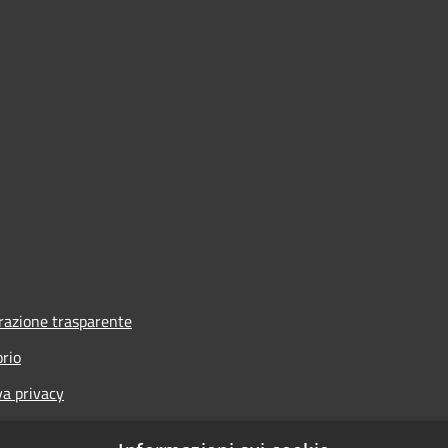
azione trasparente
orio
va privacy
i