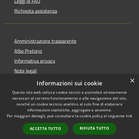
Leggi le FAQ
Richiesta assistenza
Amministrazione trasparente
Albo Pretorio
Informativa privacy
Note legali
×
Dichiarazione di accessibilità
Informazioni sui cookie
Questo sito web utilizza cookie tecnici e assimilati strettamente
necessari al corretto funzionamento e alla navigazione del sito,
nonché un cookie tecnico analitico al solo fine di elaborare
informazioni statistiche, aggregate e anonime.
RSS
Copyright © 2026 • Comune di
Per maggiori dettagli, può consultare la cookie policy al seguente
link
Accessibilità
Cupramontana • Powered by
Privacy
Municipium
Accesso
•
RIFIUTA TUTTO
ACCETTA TUTTO
Cookie
redazione