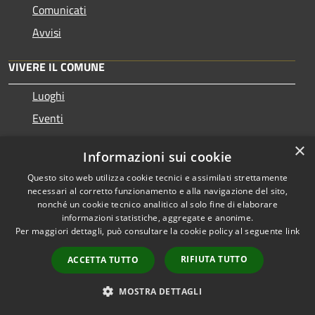
Comunicati
Avvisi
VIVERE IL COMUNE
Luoghi
Eventi
×
CONTATTI
Informazioni sui cookie
Questo sito web utilizza cookie tecnici e assimilati strettamente
Comune di Cupramontana
necessari al corretto funzionamento e alla navigazione del sito,
Via Nazario Sauro n. 1 - 60034 (AN)
nonché un cookie tecnico analitico al solo fine di elaborare
informazioni statistiche, aggregate e anonime.
Codice Fiscale: 00208390427
Per maggiori dettagli, può consultare la cookie policy al seguente
link
Partita IVA: 00208390427
RIFIUTA TUTTO
ACCETTA TUTTO
IBAN IT 57 X030 6937 3901 0000 0046 013
MOSTRA DETTAGLI
BIC BCITITMMXXX