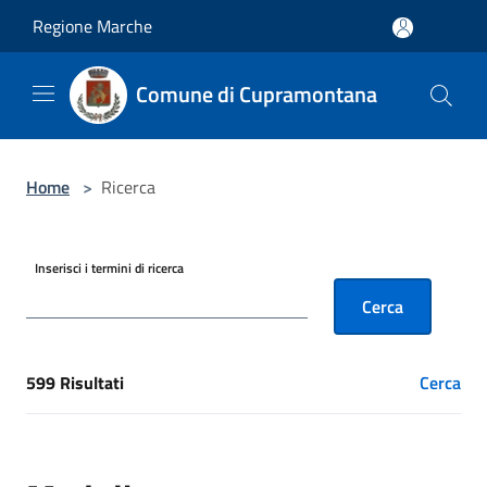
Salta al contenuto principale
Regione Marche
Comune di Cupramontana
Home
>
Ricerca
Inserisci i termini di ricerca
Cerca
599 Risultati
Cerca
[results] Risultati