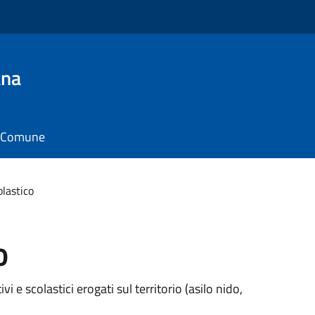
ana
il Comune
olastico
o
vi e scolastici erogati sul territorio (asilo nido,