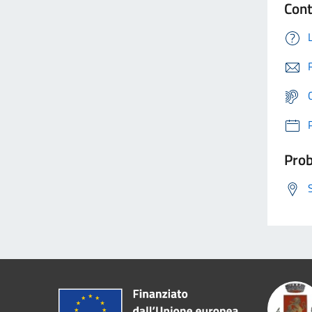
Cont
Prob